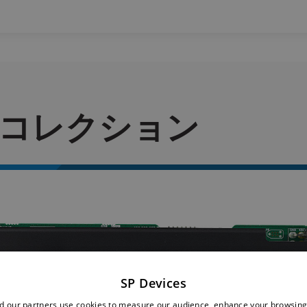
Events
Products
ズ コレクション
SP Devices
d our partners use cookies to measure our audience, enhance your browsing