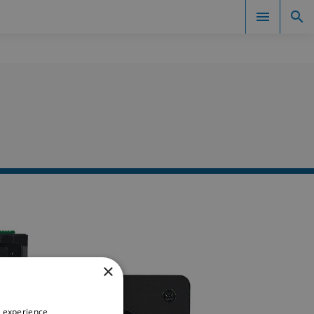
Documents
×
 experience,