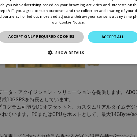
de you with advertising based on your browsing activities and interests on thi
cept All", you agree to such purposes and the collection and sharing of your 
nd partners. To find out more and adjust/withdraw your consent at any time p
our
Cookie Notice.
ACCEPT ONLY REQUIRED COOKIES
ACCEPT ALL
SHOW DETAILS
SSARY
STATISTICS/ANALYTICS
MARKETING
P
ータ・アクイジション・ソリューションを提供します。ADQ35
Necessary
Statistics/Analytics
Marketing
Preference
成10GSPSを特長としています。
ログラム可能なDCオフセットと、カスタムリアルタイムデジタ
allow core website functionality such as user login and account management. The websi
okies.
5 FPGAが搭載されています。PCまたはGPUをホストとして、最大14G
ovider
/
Domain
Expiration
Description
1 year
This cookie is used by the CloudFlare service to iden
oudflare, Inc.
override any security restrictions based on the visitor'
pdevices.com
を使用して1chの入力信号を異なるゲイン設定を持つ2つのパ