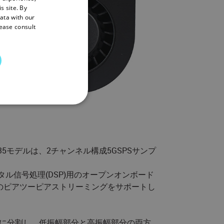
s site. By
data with our
lease consult
REFERENCE
モデルは、2チャンネル構成5GSPSサンプ
ル信号処理(DSP)用のオープンオンボード
te cannot be used properly
Byte/sのピアツーピアストリーミングをサポートし
tify trusted web traffic and
s IP address. It is
スに分割し、低振幅部分と高振幅部分の両方