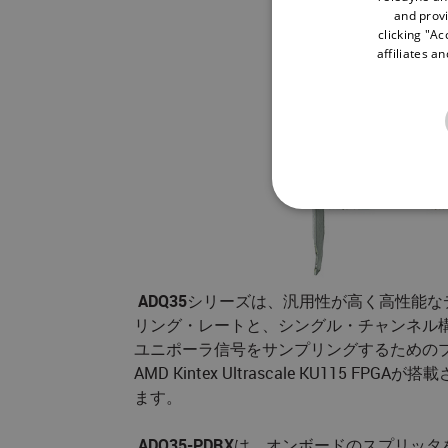
and provi
clicking "Ac
affiliates a
NECE
​
ADQ35
シリーズは、汎用性が高く高性能なデ
リング・レートと、シングル・チャンネル構
ユニポーラ信号をサンプリングするためのプ
Strictly necessary cookies 
without strictly necessary co
AMD Kintex Ultrascale KU11
ます。
Name
Pr
cf_clearance
Cl
.s
ADQ35-PDRX
は、オンボードのスプリッタ