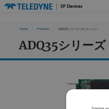
SP Devices
Search results in:
Home
|
Products
|
ADQ35シリーズ コレクション
All
News
ADQ35シリー
Glossary
Teledyne an